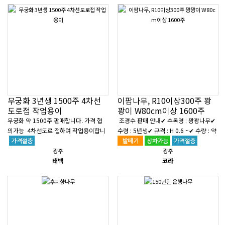
무궁화 3년생 1500주 4차선
이팜나무, R10이상300주 꽝
도로접 작업용이
꽝이 W80cm이상 1600주
무궁화 약 1500주 판매합니다. 가격 협
조경수 판매 안내✔ 수목명 : 꽝꽝나무✔
의가능 4차선도로 접하여 작업용이합니
수령 : 5년생✔ 규격 : H 0.6 ~✔ 수량 : 약
다. 010 5055 4591 편하게 연락주세
1,600주 가량✔ 재배지역 : 광주광역시
요...
임곡동특징사계절 푸른 상..
광주
광주
태백
코라