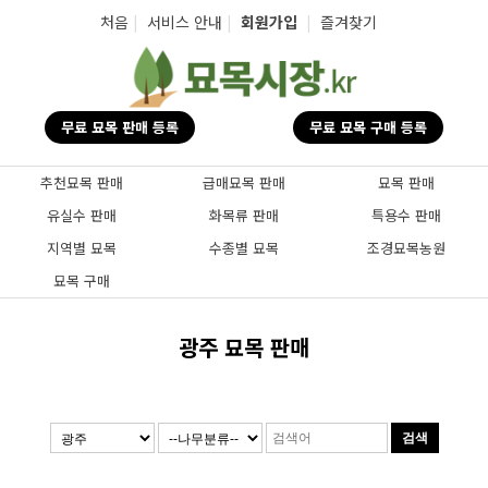
탑메뉴 바로가기
본문 바로가기
처음
|
서비스 안내
|
회원가입
|
즐겨찾기
무료 묘목 판매 등록
무료 묘목 구매 등록
추천묘목 판매
급매묘목 판매
묘목 판매
유실수 판매
화목류 판매
특용수 판매
지역별 묘목
수종별 묘목
조경묘목농원
묘목 구매
광주 묘목 판매