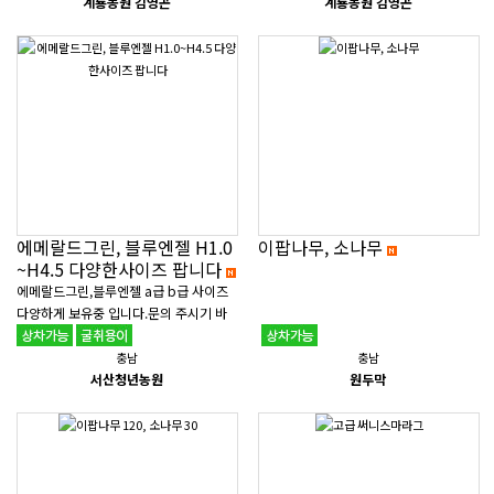
계룡농원 김영곤
다 &nb..
계룡농원 김영곤
에메랄드그린, 블루엔젤 H1.0
이팝나무, 소나무
~H4.5 다양한사이즈 팝니다
에메랄드그린,블루엔젤 a급 b급 사이즈
다양하게 보유중 입니다.문의 주시기 바
랍니다.010-2231-1519
충남
충남
서산청년농원
원두막