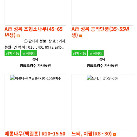
A급 성목 조형소나무(45~65
A급 성목 공작단풍(35~55년
년생)
생)
○ 판매자 정보- 상 호 : 가사
농원- 연 락 처 : 010 5401 8972 &nb..
충남
충남
명품조경수 가사농원
명품조경수 가사농원
배롱나무(백일홍) R10~15 50
느티, 이팝(R8 ~30)