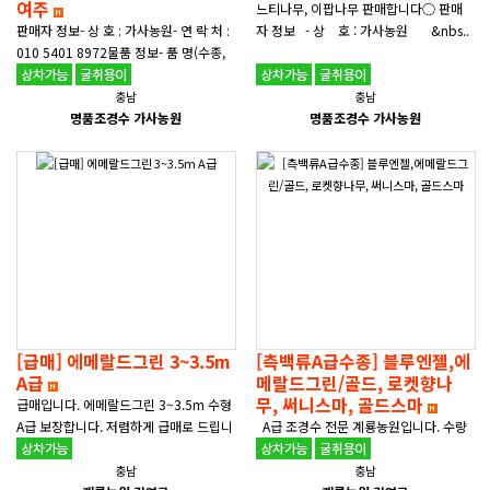
여주
느티나무, 이팝나무 판매합니다○ 판매
판매자 정보- 상 호 : 가사농원- 연 락 처 :
자 정보 - 상 호 : 가사농원 &nbs..
010 5401 8972​​물품 정보- 품 명(수종,
품종) : 배롱나무- 수 량 : 직경(R) 10~15
50여주- 소..
충남
충남
명품조경수 가사농원
명품조경수 가사농원
[급매] 에메랄드그린 3~3.5m
[측백류A급수종] 블루엔젤,에
A급
메랄드그린/골드, 로켓향나
무, 써니스마, 골드스마
급매입니다. 에메랄드그린 3~3.5m 수형
A급 보장합니다. 저렴하게 급매로 드립니
A급 조경수 전문 계룡농원입니다. 수량
다. 전화로만 문의 주세요 010-8982-45
넉넉합니다. 문의전화 010-8982-450
02..
2 전화주시면 자세한 안내드리겠습니
충남
충남