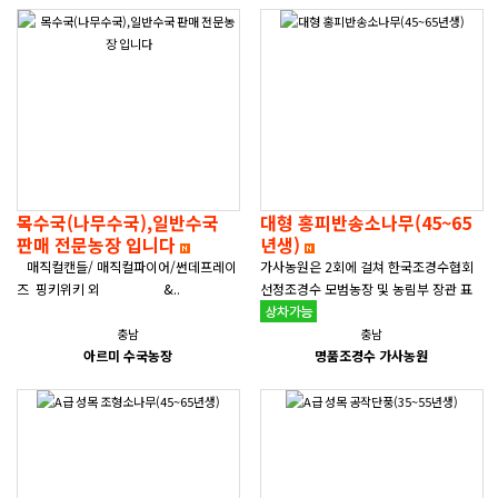
목수국(나무수국),일반수국
대형 홍피반송소나무(45~65
판매 전문농장 입니다
년생)
매직컬캔들/ 매직컬파이어/썬데프레이
가사농원은 2회에 걸쳐 한국조경수협회
즈 핑키위키 외 &..
선정조경수 모범농장 및 농림부 장관 표
창을 받은품질이 인증된 전국 제일의 조
경수 전문농장입니다 ○ 성..
충남
충남
아르미 수국농장
명품조경수 가사농원