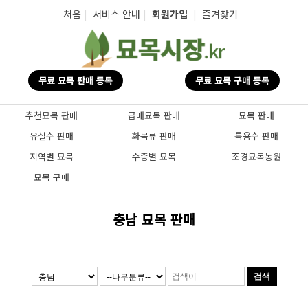
탑메뉴 바로가기
본문 바로가기
처음
|
서비스 안내
|
회원가입
|
즐겨찾기
무료 묘목 판매 등록
무료 묘목 구매 등록
추천묘목 판매
급매묘목 판매
묘목 판매
유실수 판매
화목류 판매
특용수 판매
지역별 묘목
수종별 묘목
조경묘목농원
묘목 구매
충남 묘목 판매