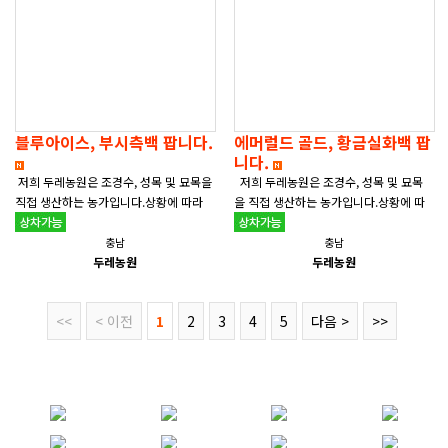
블루아이스, 부시측백 팝니다.
에머럴드 골드, 황금실화백 팝
니다.
저희 두레농원은 조경수, 성목 및 묘목을
저희 두레농원은 조경수, 성목 및 묘목
직접 생산하는 농가입니다.상황에 따라
을 직접 생산하는 농가입니다.상황에 따
가격절충이 가능합니다. 블루아이스 1.5
라 가격절충이 가능합니다. 에머럴드 골
M ..
드1.2M 1.5M&nbs..
충남
충남
두레농원
두레농원
<<
< 이전
1
2
3
4
5
다음 >
>>