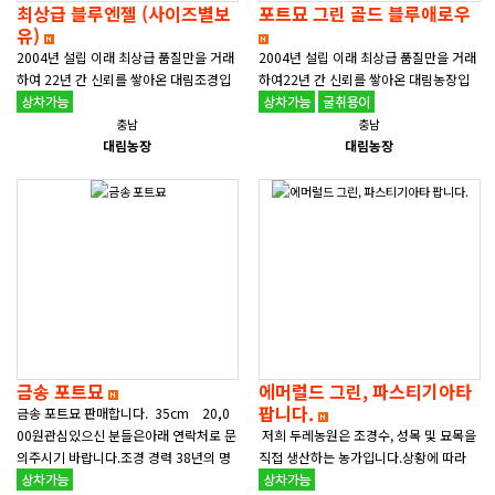
최상급 블루엔젤 (사이즈별보
포트묘 그린 골드 블루애로우
유)
2004년 설립 이래 최상급 품질만을 거래
2004년 설립 이래 최상급 품질만을 거래
하여 22년 간 신뢰를 쌓아온 대림조경입
하여22년 간 신뢰를 쌓아온 대림농장입
니다.블루엔젤 최상급(특A급 이상) 사이
니다. 포트묘 판매합니다. 에메랄드 그린
즈별로 보유하고 있습니다.&n..
20cm &nb..
충남
충남
대림농장
대림농장
금송 포트묘
에머럴드 그린, 파스티기아타
팝니다.
금송 포트묘 판매합니다. 35cm 20,0
00원관심있으신 분들은아래 연락처로 문
저희 두레농원은 조경수, 성목 및 묘목을
의주시기 바랍니다.조경 경력 38년의 명
직접 생산하는 농가입니다.상황에 따라
인 대표님께서 직..
가격절충이 가능합니다. 에머럴드 그린