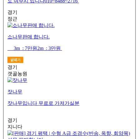
도 여주시 입니다010~8488~2716
경기
정근
소나무판매 합니다.
​ 3m : 7만원2m : 3만원
경기
갯골농원
잣나무
잣나무입니다 무료로 가져가실분
경기
지니다